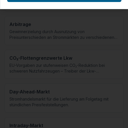
Ladeinfrastruktur entlang des TEN-V-Netzes.
Arbitrage
Gewinnerzielung durch Ausnutzung von
Preisunterschieden an Strommärkten zu verschiedenen
Zeitpunkten.
CO₂-Flottengrenzwerte Lkw
EU-Vorgaben zur stufenweisen CO₂-Reduktion bei
schweren Nutzfahrzeugen – Treiber der Lkw-
Elektrifizierung.
Day-Ahead-Markt
Stromhandelsmarkt für die Lieferung am Folgetag mit
stündlichen Preisfeststellungen.
Intraday-Markt