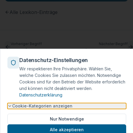
Alle Lexikon-Einträge
Vorheriger Begriff
Nächster Begriff
LCOS (Levelized Cost of Storage)
Lenkzeit und Ladepause
Datenschutz-Einstellungen
Wir respektieren Ihre Privatsphäre. Wählen Sie,
welche Cookies Sie zulassen möchten. Notwendige
Cookies sind für den Betrieb der Website erforderlich
Themencluster:
Energiemärkte
und können nicht deaktiviert werden.
Alle Begriffe im Lexikon
Datenschutzerklärung
Cookie-Kategorien anzeigen
AFIR – Alternative Fuels Infrastructure
Nur Notwendige
Regulation
Alle akzeptieren
EU-Verordnung mit verbindlichen Ausbauzielen für Lkw-